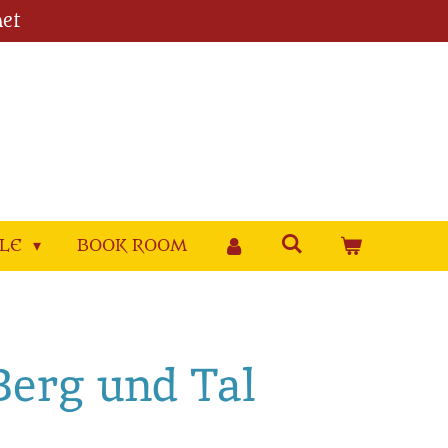
et
YLE
BOOK ROOM
Berg und Tal