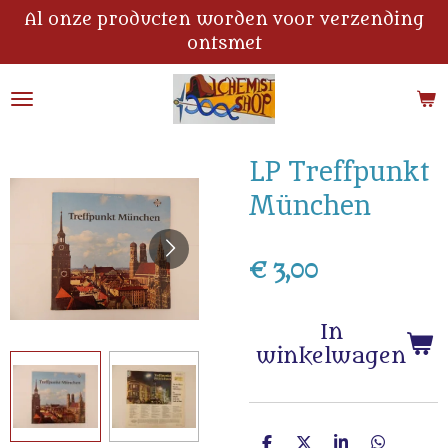
Al onze producten worden voor verzending
Ga
ontsmet
direct
naar
de
hoofdinhoud
LP Treffpunkt
München
€ 3,00
In
winkelwagen