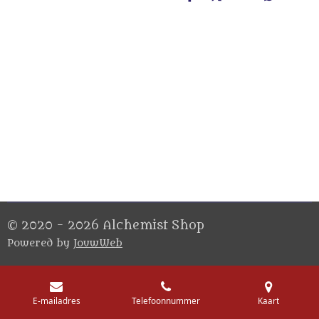
D
D
S
D
e
e
h
e
l
e
a
l
e
l
r
e
n
e
n
© 2020 - 2026 Alchemist Shop
Powered by
JouwWeb
E-mailadres
Telefoonnummer
Kaart