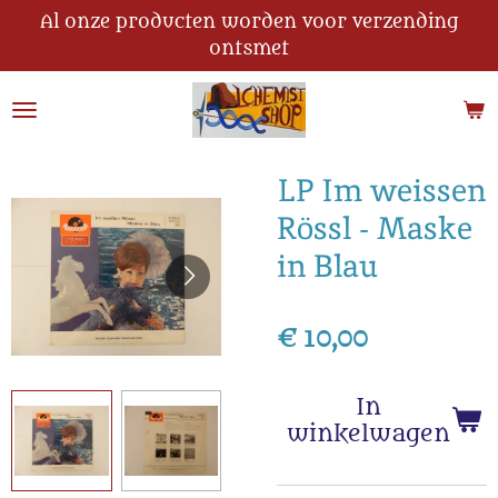
Al onze producten worden voor verzending
Ga
ontsmet
direct
naar
de
hoofdinhoud
LP Im weissen
Rössl - Maske
in Blau
€ 10,00
In
winkelwagen