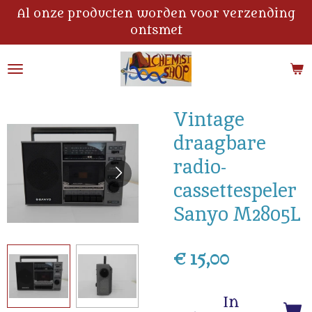
Al onze producten worden voor verzending
Ga
ontsmet
direct
naar
de
hoofdinhoud
Vintage
draagbare
radio-
cassettespeler
Sanyo M2805L
€ 15,00
In