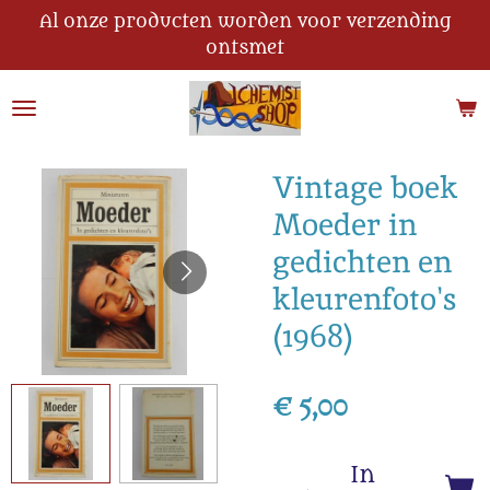
Al onze producten worden voor verzending
Ga
ontsmet
direct
naar
de
hoofdinhoud
Vintage boek
Moeder in
gedichten en
kleurenfoto's
(1968)
€ 5,00
In