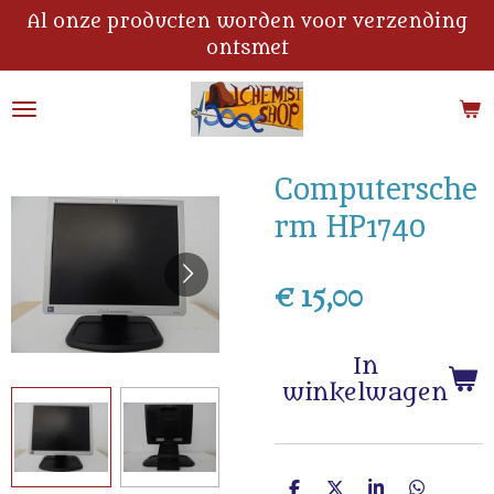
Al onze producten worden voor verzending
Ga
ontsmet
direct
naar
de
hoofdinhoud
Computersche
rm HP1740
€ 15,00
In
winkelwagen