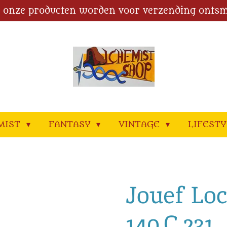
l onze producten worden voor verzending ontsm
MIST
FANTASY
VINTAGE
LIFEST
Jouef Lo
140.C.231