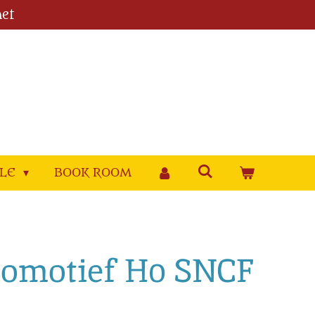
et
YLE
BOOK ROOM
comotief H0 SNCF