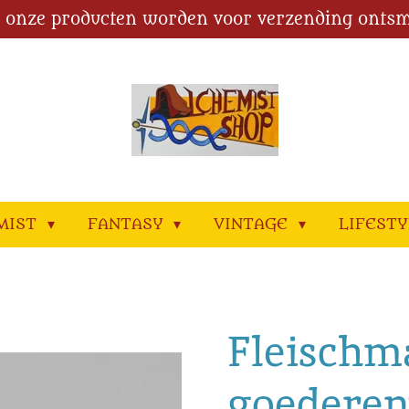
l onze producten worden voor verzending ontsm
MIST
FANTASY
VINTAGE
LIFEST
Fleischm
goedere