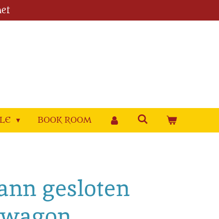
et
YLE
BOOK ROOM
ann gesloten
nwagon