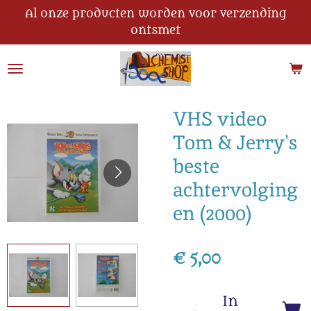
Al onze producten worden voor verzending
Ga
ontsmet
direct
naar
de
hoofdinhoud
VHS video
Tom & Jerry's
beste
achtervolging
en (2000)
€ 5,00
In