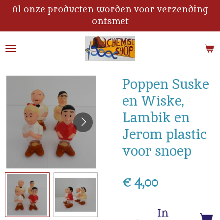
Al onze producten worden voor verzending
Ga
ontsmet
direct
naar
de
hoofdinhoud
Poppen Suske
en Wiske,
Lambik en
Jerom plastic
voor snoep
€ 4,00
In