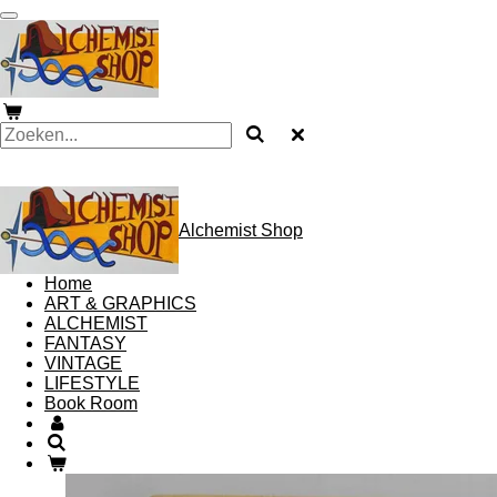
Ga
direct
naar
de
hoofdinhoud
Alchemist Shop
Home
ART & GRAPHICS
ALCHEMIST
FANTASY
VINTAGE
LIFESTYLE
Book Room