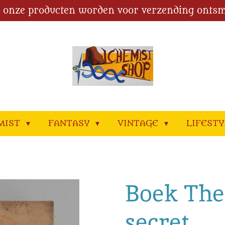
l onze producten worden voor verzending ontsm
MIST
FANTASY
VINTAGE
LIFEST
Boek The 
secret