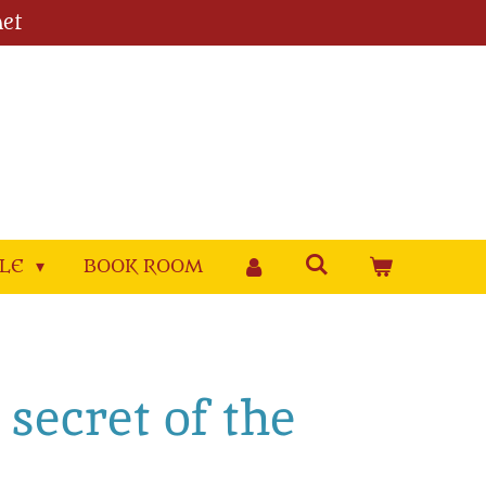
et
YLE
BOOK ROOM
secret of the