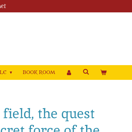
et
YLE
BOOK ROOM
field, the quest
ecret force of the