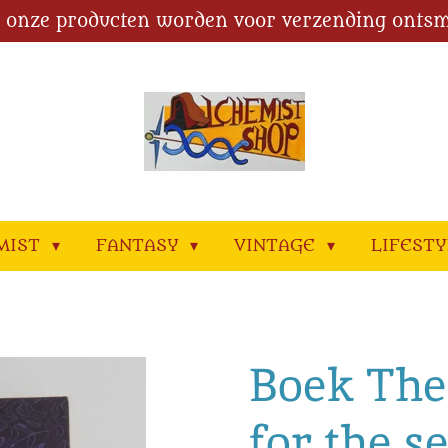
l onze producten worden voor verzending ontsm
MIST
FANTASY
VINTAGE
LIFEST
Boek The 
for the s