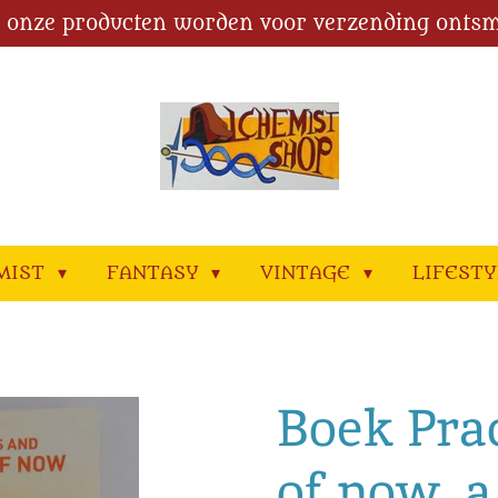
l onze producten worden voor verzending ontsm
MIST
FANTASY
VINTAGE
LIFEST
Boek Pra
of now, a