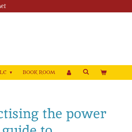
et
YLE
BOOK ROOM
ctising the power
 guide to