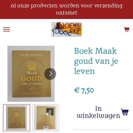
Al onze producten worden voor verzending
Ga
ontsmet
direct
naar
de
hoofdinhoud
Boek Maak
goud van je
leven
€ 7,50
In
winkelwagen