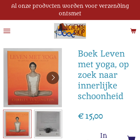
Al onze producten worden voor verzending
Ga
ontsmet
direct
naar
de
hoofdinhoud
Boek Leven
met yoga, op
zoek naar
innerlijke
schoonheid
€ 15,00
In