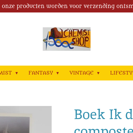
l onze producten worden voor verzending ontsm
MIST
FANTASY
VINTAGE
LIFEST
Boek Ik 
composte