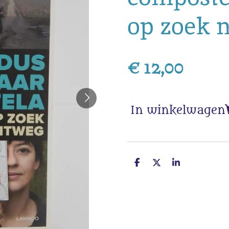
op zoek 
€ 12,00
In winkelwagen
D
D
S
e
e
h
l
e
a
e
l
r
n
e