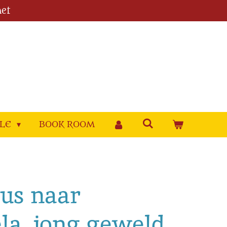
et
YLE
BOOK ROOM
dus naar
la, jong geweld