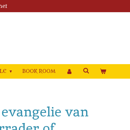
met
YLE
BOOK ROOM
 evangelie van
rrader of