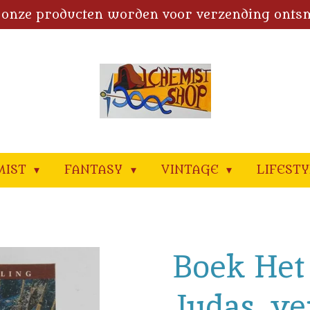
 onze producten worden voor verzending onts
MIST
FANTASY
VINTAGE
LIFEST
Boek Het
Judas, ve