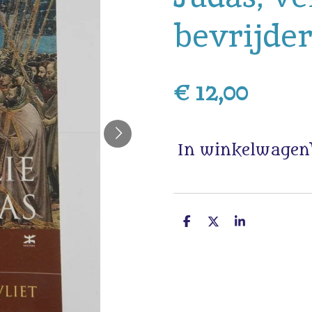
bevrijder
€ 12,00
In winkelwagen
D
D
S
e
e
h
l
e
a
e
l
r
n
e