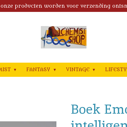
 onze producten worden voor verzending onts
MIST
FANTASY
VINTAGE
LIFEST
Boek Emo
intellige