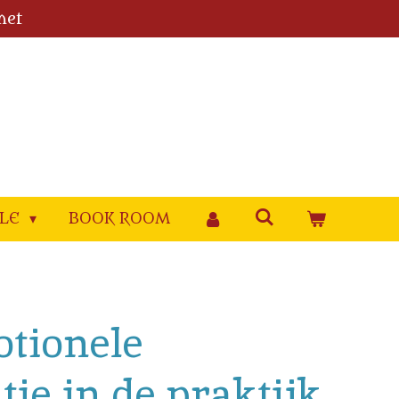
met
YLE
BOOK ROOM
tionele
ntie in de praktijk