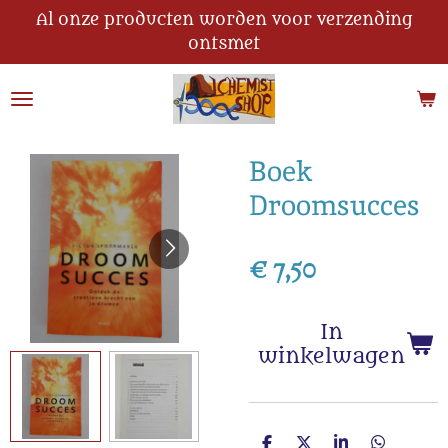
Al onze producten worden voor verzending
Ga
ontsmet
direct
naar
de
hoofdinhoud
Boek
Droomsucces
€ 7,50
In
winkelwagen