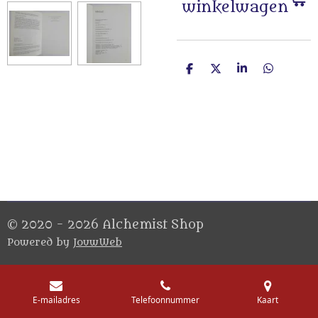
winkelwagen
D
D
S
D
e
e
h
e
l
e
a
l
e
l
r
e
n
e
n
© 2020 - 2026 Alchemist Shop
Powered by
JouwWeb
E-mailadres
Telefoonnummer
Kaart