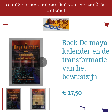
Al onze producten worden voor verzending
Ga
ontsmet
direct
naar
de
hoofdinhoud
Boek De maya
kalender en de
transformatie
van het
bewustzijn
€ 17,50
In