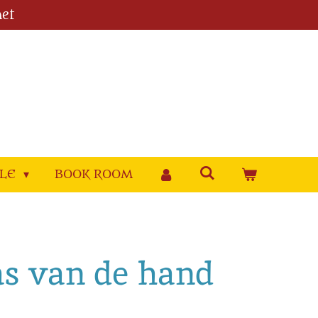
et
YLE
BOOK ROOM
as van de hand