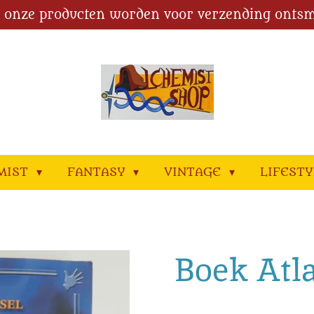
l onze producten worden voor verzending ontsm
MIST
FANTASY
VINTAGE
LIFEST
Boek Atl