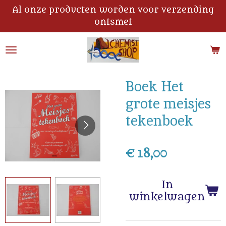
Al onze producten worden voor verzending
Ga
ontsmet
direct
naar
de
hoofdinhoud
Boek Het
grote meisjes
tekenboek
€ 18,00
In
winkelwagen