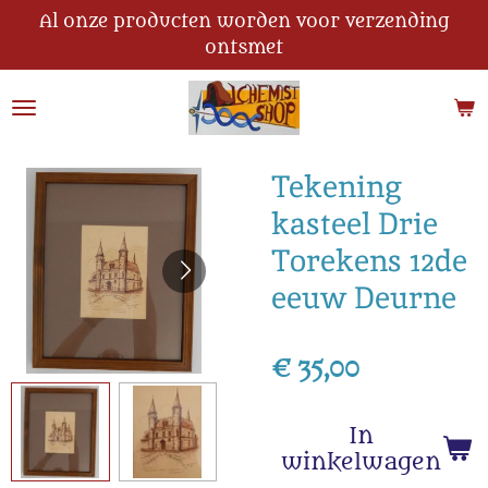
Al onze producten worden voor verzending
Ga
ontsmet
direct
naar
de
hoofdinhoud
Tekening
kasteel Drie
Torekens 12de
eeuw Deurne
€ 35,00
In
winkelwagen