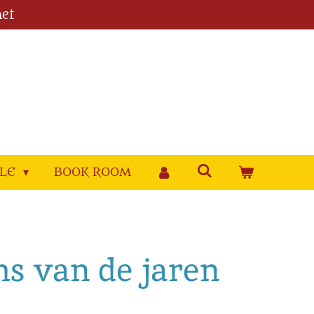
et
YLE
BOOK ROOM
ms van de jaren