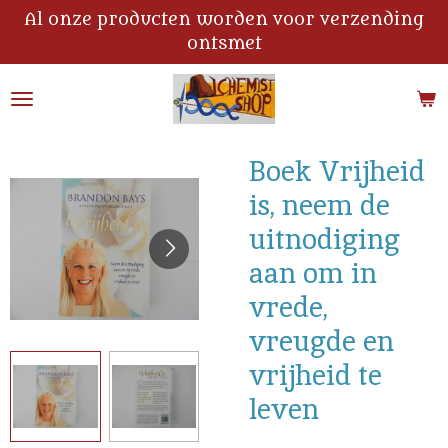
Al onze producten worden voor verzending
Ga
ontsmet
direct
naar
de
hoofdinhoud
Boek Vrijheid
is, neem de
uitnodiging
aan om in
vrede,
vreugde en
vrijheid te
leven