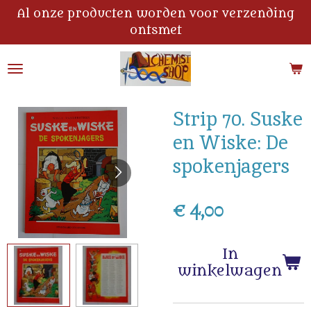
Al onze producten worden voor verzending
Ga
ontsmet
direct
naar
de
hoofdinhoud
Strip 70. Suske
en Wiske: De
spokenjagers
€ 4,00
In
winkelwagen