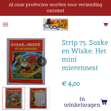
Al onze producten worden voor verzending
Ga
ontsmet
direct
naar
de
hoofdinhoud
Strip 75. Suske
en Wiske: Het
mini
mierennest
€ 4,00
In
winkelwagen