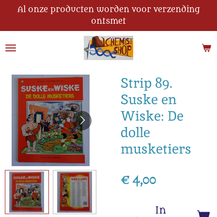
Al onze producten worden voor verzending
Ga
ontsmet
direct
naar
de
hoofdinhoud
Strip 89.
Suske en
Wiske: De
dolle
musketiers
€ 4,00
In