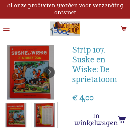
Al onze producten worden voor verzending
Ga
ontsmet
direct
naar
de
hoofdinhoud
Strip 107.
Suske en
Wiske: De
sprietatoom
€ 4,00
In
winkelwagen