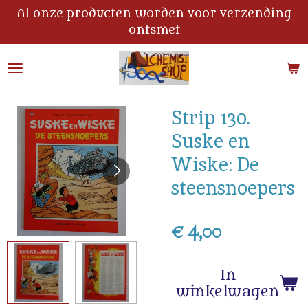
Al onze producten worden voor verzending
Ga
ontsmet
direct
naar
de
hoofdinhoud
Strip 130.
Suske en
Wiske: De
steensnoepers
€ 4,00
In
winkelwagen